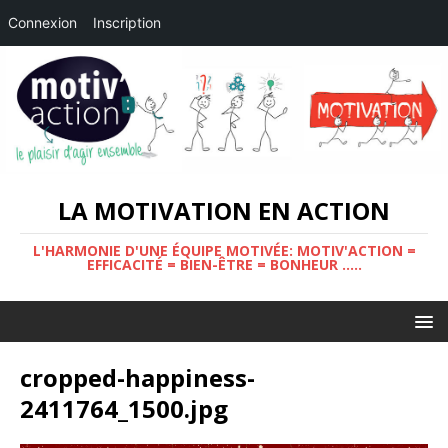
Connexion
Inscription
LA MOTIVATION EN ACTION
L'HARMONIE D'UNE ÉQUIPE MOTIVÉE: MOTIV'ACTION =
EFFICACITÉ = BIEN-ÊTRE = BONHEUR .....
cropped-happiness-
2411764_1500.jpg