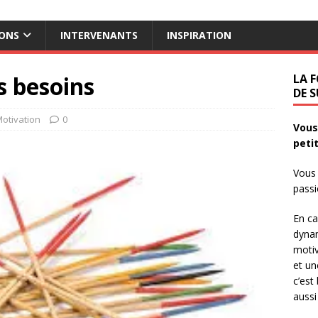
ONS
INTERVENANTS
INSPIRATION
s besoins
LA 
DE 
otivation
0
Vous
peti
Vous 
passi
En ca
dynam
motiv
et un
c’est
aussi