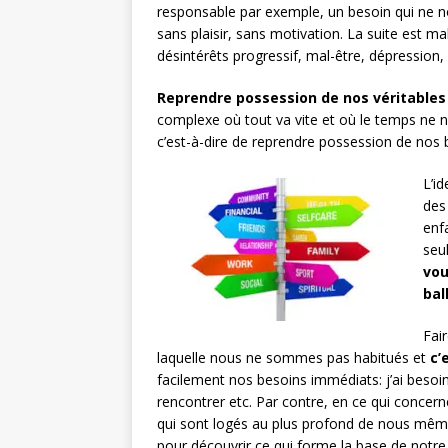
responsable par exemple, un besoin qui ne n
sans plaisir, sans motivation. La suite est 
désintérêts progressif, mal-être, dépression,
Reprendre possession de nos véritables
complexe où tout va vite et où le temps ne 
c’est-à-dire de reprendre possession de nos 
L’id
des
enf
seu
vou
bal
Fai
laquelle nous ne sommes pas habitués et
c’
facilement nos besoins immédiats: j’ai besoin 
rencontrer etc. Par contre, en ce qui conce
qui sont logés au plus profond de nous même
pour découvrir ce qui forme la base de notre